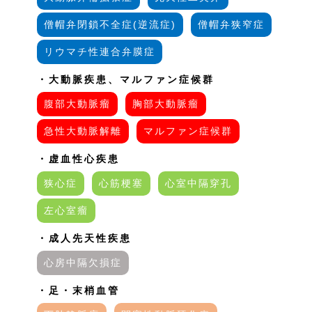
僧帽弁閉鎖不全症(逆流症)
僧帽弁狭窄症
リウマチ性連合弁膜症
・大動脈疾患、マルファン症候群
腹部大動脈瘤
胸部大動脈瘤
急性大動脈解離
マルファン症候群
・虚血性心疾患
狭心症
心筋梗塞
心室中隔穿孔
左心室瘤
・成人先天性疾患
心房中隔欠損症
・足・末梢血管