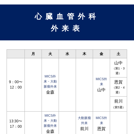
心臓血管外科
外来表
月
火
水
木
金
土
山中
（第1・3
週）
MICS外
MICS外
来・大動
恩賀
9：00〜
来
脈瘤外来
12：00
（第2・4
山中
金森
週）
前川
（第5週）
MICS外
大動脈瘤
MICS外
来・大動
13:30〜
外来
来
脈瘤外来
17：00
前川
恩賀
金森