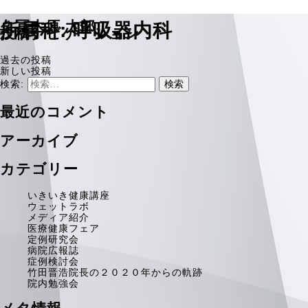
久冨木原 太郎
所属科:
呼吸器内科
投稿ナビゲーション
過去の投稿
新しい投稿
検索:
最近のコメント
アーカイブ
カテゴリー
いきいき健康講座
ウェットラボ
メディア紹介
医療健康フェア
定例研究会
病院広報誌
症例検討会
竹田晋浩院長の２０２０年からの軌跡
院内勉強会